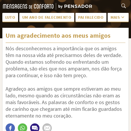
LUTO
UM ANO DE FALECIMENTO
PAI FALECIDO
MAIS
LUTO PARA AMIGA
PALAVRAS
Um agradecimento aos meus amigos
SAUDADES DA MÃE
PÊSAMES
Nós desconhecemos a importância que os amigos
PÊSAMES PARA AMIGA
DESCANSE EM PAZ
têm na nossa vida até precisarmos deles de verdade.
MEUS SENTIMENTOS
PÊSAMES PARA AMIGO
Quando estamos sofrendo ou enfrentando um
problema, são eles que nos amparam, nos dão força
FRASES DE LUTO PARA AMIGO
FIM DE NAMORO
para continuar, e isso não tem preço.
TODAS AS CATEGORIAS
Agradeço aos amigos que sempre estiveram ao meu
lado, mesmo quando as circunstâncias não eram as
mais favoráveis. As palavras de conforto e os gestos
de carinho que chegaram até mim ficarão guardados
eternamente no meu coração.