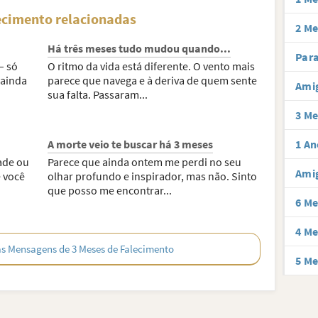
ecimento relacionadas
2 Me
Há três meses tudo mudou quando...
Para
– só
O ritmo da vida está diferente. O vento mais
 ainda
parece que navega e à deriva de quem sente
Amig
sua falta. Passaram...
3 Me
A morte veio te buscar há 3 meses
1 An
dade ou
Parece que ainda ontem me perdi no seu
Amig
 você
olhar profundo e inspirador, mas não. Sinto
que posso me encontrar...
6 Me
4 Me
as Mensagens de 3 Meses de Falecimento
5 Me