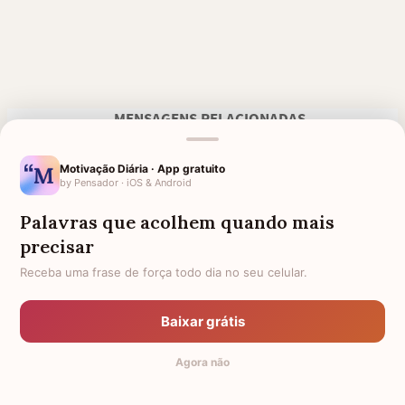
MENSAGENS RELACIONADAS
FRASES BÍBLICAS
AGRADECIMENTO A DEUS PELO
LIVRAMENTO
Motivação Diária · App gratuito
by Pensador · iOS & Android
QUE DEUS TE RECEBA DE
AGRADECIMENTO A DEUS
BRAÇOS ABERTOS
PELAS BÊNÇÃOS RECEBIDAS
Palavras que acolhem quando mais
precisar
MENSAGENS DE DEUS PARA
FRASES E MENSAGENS DE
AMIGO
CONFORTO DE DEUS PARA
QUEM PERDEU ALGUÉM
Receba uma frase de força todo dia no seu celular.
AGRADECIMENTO A DEUS
DEUS
Baixar grátis
FRASES DE CONFORTO PARA
FRASES DE FALECIMENTO
CONSOLAR O CORAÇÃO DE
Agora não
QUEM ESTÁ EM SOFRIMENTO