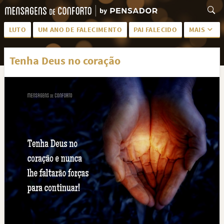
LUTO
UM ANO DE FALECIMENTO
PAI FALECIDO
MAIS
LUTO PARA AMIGA
PALAVRAS
Tenha Deus no coração
SAUDADES DA MÃE
PÊSAMES
PÊSAMES PARA AMIGA
DESCANSE EM PAZ
MEUS SENTIMENTOS
PÊSAMES PARA AMIGO
FRASES DE LUTO PARA AMIGO
FIM DE NAMORO
TODAS AS CATEGORIAS