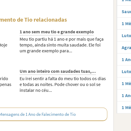
Sau
mento de Tio relacionadas
1 Mê
1 ano sem meu tio e grande exemplo
Luto
Meu tio partiu há 1 ano e por mais que faça
Hoje
tempo, ainda sinto muita saudade. Ele foi
Agra
um grande exemplo para...
1 An
Um ano inteiro com saudades tuas,...
Luto
erido
Eu irei sentir a falta do meu tio todos os dias
1 Mê
apenas
e todas as noites. Pode chover ou o sol se
instalar no céu...
1 An
1 Mê
Mensagens de 1 Ano de Falecimento de Tio