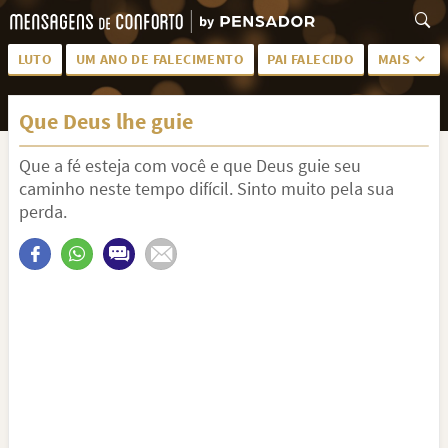
LUTO
UM ANO DE FALECIMENTO
PAI FALECIDO
MAIS
LUTO PARA AMIGA
PALAVRAS
Que Deus lhe guie
SAUDADES DA MÃE
PÊSAMES
Que a fé esteja com você e que Deus guie seu
PÊSAMES PARA AMIGA
DESCANSE EM PAZ
caminho neste tempo difícil. Sinto muito pela sua
MEUS SENTIMENTOS
PÊSAMES PARA AMIGO
perda.
FRASES DE LUTO PARA AMIGO
FIM DE NAMORO
TODAS AS CATEGORIAS