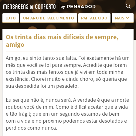
LUTO
UM ANO DE FALECIMENTO
PAI FALECIDO
MAIS
LUTO PARA AMIGA
PALAVRAS
Os trinta dias mais difíceis de sempre,
SAUDADES DA MÃE
PÊSAMES
amigo
PÊSAMES PARA AMIGA
DESCANSE EM PAZ
Amigo, eu sinto tanto sua falta. Foi exatamente há um
MEUS SENTIMENTOS
PÊSAMES PARA AMIGO
mês que você se foi para sempre. Acredite que foram
os trinta dias mais lentos que já vivi em toda minha
FRASES DE LUTO PARA AMIGO
FIM DE NAMORO
existência. Chorei muito e ainda choro, só queria que
sua despedida foi um pesadelo.
TODAS AS CATEGORIAS
Eu sei que não é, nunca será. A verdade é que a morte
roubou você de mim. Como é difícil aceitar que a vida
é tão frágil; que em um segundo estamos de bem
com a vida e no próximo podemos estar desolados e
perdidos como nunca.