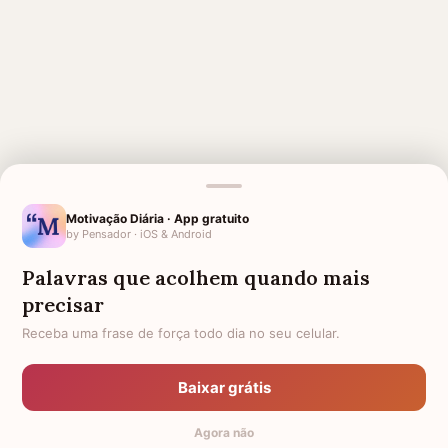
MENSAGENS RELACIONADAS
Motivação Diária · App gratuito
AMIGO QUE PERDEU O PAI
AMIGO QUE PERDEU A MÃE
by Pensador · iOS & Android
FRASES DE 7 DIAS DE
HOMENAGEM PARA AMIGO QUE
Palavras que acolhem quando mais
FALECIMENTO
MORREU
precisar
1 MÊS DE FALECIMENTO DO
PÊSAMES PARA AMIGO
Receba uma frase de força todo dia no seu celular.
AMIGO
MENSAGEM PARA UM AMIGO
AMIGO PRESO
QUE MORREU
Baixar grátis
MENSAGENS DE DEUS PARA
AMIGO QUE FALECEU HOJE
Agora não
AMIGO