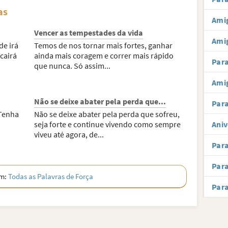
as
Amig
Vencer as tempestades da vida
Ami
de irá
Temos de nos tornar mais fortes, ganhar
 cairá
ainda mais coragem e correr mais rápido
Par
que nunca. Só assim...
Amig
Não se deixe abater pela perda que...
Para
 Tenha
Não se deixe abater pela perda que sofreu,
seja forte e continue vivendo como sempre
Aniv
viveu até agora, de...
Par
Par
ém:
Todas as Palavras de Força
Par