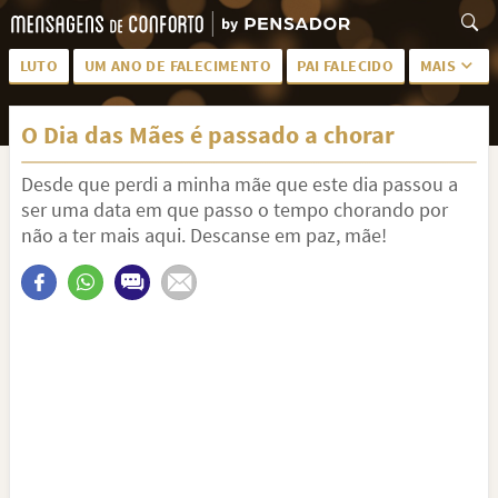
LUTO
UM ANO DE FALECIMENTO
PAI FALECIDO
MAIS
LUTO PARA AMIGA
PALAVRAS
O Dia das Mães é passado a chorar
SAUDADES DA MÃE
PÊSAMES
Desde que perdi a minha mãe que este dia passou a
PÊSAMES PARA AMIGA
DESCANSE EM PAZ
ser uma data em que passo o tempo chorando por
MEUS SENTIMENTOS
PÊSAMES PARA AMIGO
não a ter mais aqui. Descanse em paz, mãe!
FRASES DE LUTO PARA AMIGO
FIM DE NAMORO
TODAS AS CATEGORIAS