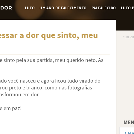
LUTO
UM ANO DE FALECIMENTO
PAI FALECIDO
LUTO P
ssar a dor que sinto, meu
 sinto pela sua partida, meu querido neto. As
 você nasceu e agora ficou tudo virado do
irou preto e branco, como nas fotografias
ansformou em dor.
e em paz!
MEN
1 Mê