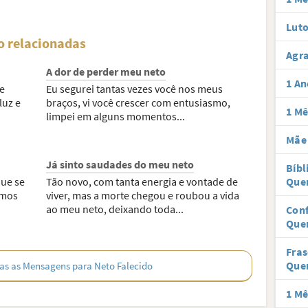
Luto
o relacionadas
Agra
A dor de perder meu neto
1 An
e
Eu segurei tantas vezes você nos meus
luz e
braços, vi você crescer com entusiasmo,
1 Mê
limpei em alguns momentos...
Mãe 
Já sinto saudades do meu neto
Bíbl
que se
Tão novo, com tanta energia e vontade de
Que
emos
viver, mas a morte chegou e roubou a vida
ao meu neto, deixando toda...
Con
Que
Fra
Que
as as Mensagens para Neto Falecido
1 Mê