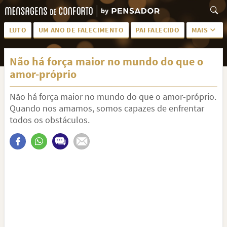
LUTO
UM ANO DE FALECIMENTO
PAI FALECIDO
MAIS
LUTO PARA AMIGA
PALAVRAS
Não há força maior no mundo do que o
SAUDADES DA MÃE
PÊSAMES
amor-próprio
PÊSAMES PARA AMIGA
DESCANSE EM PAZ
Não há força maior no mundo do que o amor-próprio.
MEUS SENTIMENTOS
PÊSAMES PARA AMIGO
Quando nos amamos, somos capazes de enfrentar
todos os obstáculos.
FRASES DE LUTO PARA AMIGO
FIM DE NAMORO
TODAS AS CATEGORIAS