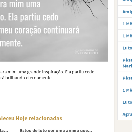
Ami
1 Mê
1 Mê
Lut
Pês
Mar
para mim uma grande inspiração. Ela partiu cedo
rá brilhando eternamente.
Pês
1 Mê
Luto
Agra
leceu Hoje relacionadas
a...
Estou de luto por uma amiga que...