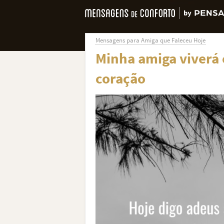
Mensagens para Amiga que Faleceu Hoje
Minha amiga viverá
coração