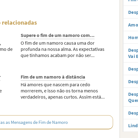
Des
 relacionadas
Amo
Supere o fim de um namoro com...
Hom
,
O fim de um namoro causa uma dor
smo de
profunda na nossa alma. As expectativas
Desp
que tínhamos acabam por não ser...
Vai
Des
r
Fim de um namoro à distância
Desp
Há amores que nascem para cedo
e
morrerem, e isso não os torna menos
Desp
verdadeiros, apenas curtos. Assim está...
Que
Desp
as as Mensagens de Fim de Namoro
Lind