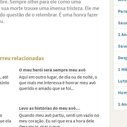
pobre. Sempre olhei para ele como uma
e sua morte trouxe uma imensa tristeza. Ele me
Par
endo questão de o relembrar. É uma honra fazer
u.
Sau
1 An
Sau
reu relacionadas
Des
1 Mê
O meu herói será sempre meu avô
 até
Aqui em outro lugar, de dia ou de noite, o
Luto
sinto
que mais me interessa é honrar meu avô
querido e amado que se foi...
Hom
1 An
Levo as histórias do meu avô...
ão
Quando meu avô partiu, senti um vazio no
ue ela
meu coração. Eu sei que era a hora dele
descansar, mas o que...