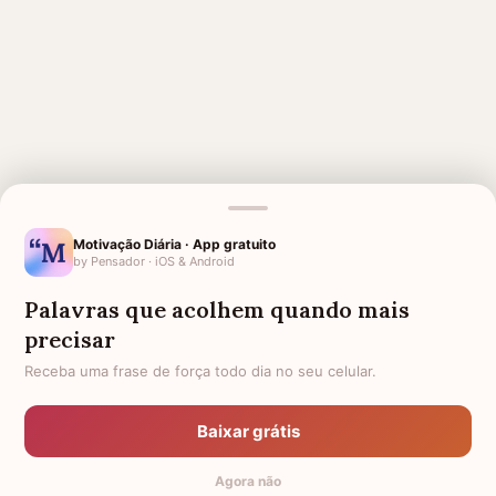
MENSAGENS RELACIONADAS
Motivação Diária · App gratuito
FORÇA PARA AMIGA
AMIGA QUE PERDEU O PAI
by Pensador · iOS & Android
AMIGA QUE PERDEU A MÃE
1 MÊS DE FALECIMENTO DA
Palavras que acolhem quando mais
MINHA MÃE
precisar
LUTO PARA AMIGA
FORÇA PARA MÃE COM FILHO
Receba uma frase de força todo dia no seu celular.
DOENTE
PÊSAMES PARA AMIGA QUE
PÊSAMES PARA AMIGA
PERDEU O MARIDO
Baixar grátis
1 MÊS DE FALECIMENTO DA
VERSÍCULOS DE CONFORTO E
Agora não
MINHA AVÓ
FORÇA