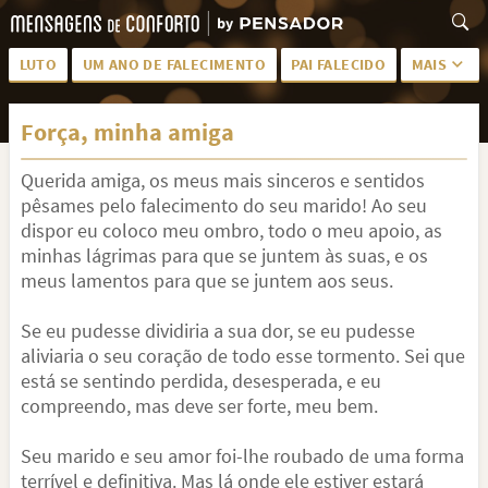
LUTO
UM ANO DE FALECIMENTO
PAI FALECIDO
MAIS
LUTO PARA AMIGA
PALAVRAS
Força, minha amiga
SAUDADES DA MÃE
PÊSAMES
Querida amiga, os meus mais sinceros e sentidos
PÊSAMES PARA AMIGA
DESCANSE EM PAZ
pêsames pelo falecimento do seu marido! Ao seu
MEUS SENTIMENTOS
PÊSAMES PARA AMIGO
dispor eu coloco meu ombro, todo o meu apoio, as
minhas lágrimas para que se juntem às suas, e os
FRASES DE LUTO PARA AMIGO
FIM DE NAMORO
meus lamentos para que se juntem aos seus.
TODAS AS CATEGORIAS
Se eu pudesse dividiria a sua dor, se eu pudesse
aliviaria o seu coração de todo esse tormento. Sei que
está se sentindo perdida, desesperada, e eu
compreendo, mas deve ser forte, meu bem.
Seu marido e seu amor foi-lhe roubado de uma forma
terrível e definitiva. Mas lá onde ele estiver estará