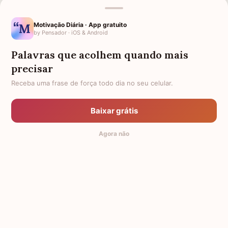
MENSAGENS RELACIONADAS
PARA UMA PESSOA ESPECIAL
LUTO POR UMA CRIANÇA
Motivação Diária · App gratuito
QUE FALECEU
by Pensador · iOS & Android
CONFORTO PARA MÃE QUE
HOMENAGEM PARA UMA IRMÃ
Palavras que acolhem quando mais
PERDEU SUA FILHA
FALECIDA
precisar
MÃE FALECIDA
SAUDADES DE QUEM SE FOI
Receba uma frase de força todo dia no seu celular.
NETA FALECIDA
LUTO POR UMA PESSOA
QUERIDA
Baixar grátis
FRASES DE FÉ PARA
FRASES EVANGÉLICAS PARA
FORTALECER SUA CAMINHADA
FORTALECER O SEU CORAÇÃO
Agora não
PELA VIDA
E A SUA FÉ
© 2014-2026 Mensagens de Conforto,
by Pensador