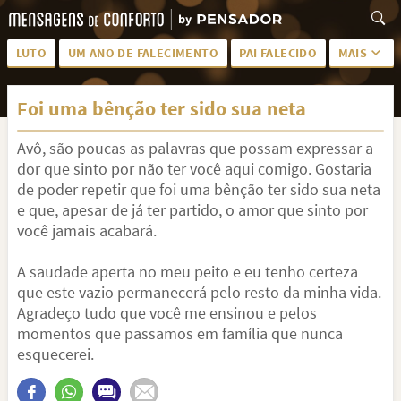
LUTO
UM ANO DE FALECIMENTO
PAI FALECIDO
MAIS
LUTO PARA AMIGA
PALAVRAS
Foi uma bênção ter sido sua neta
SAUDADES DA MÃE
PÊSAMES
Avô, são poucas as palavras que possam expressar a
PÊSAMES PARA AMIGA
DESCANSE EM PAZ
dor que sinto por não ter você aqui comigo. Gostaria
MEUS SENTIMENTOS
PÊSAMES PARA AMIGO
de poder repetir que foi uma bênção ter sido sua neta
e que, apesar de já ter partido, o amor que sinto por
FRASES DE LUTO PARA AMIGO
FIM DE NAMORO
você jamais acabará.
TODAS AS CATEGORIAS
A saudade aperta no meu peito e eu tenho certeza
que este vazio permanecerá pelo resto da minha vida.
Agradeço tudo que você me ensinou e pelos
momentos que passamos em família que nunca
esquecerei.