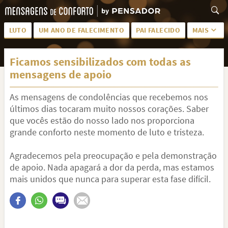
LUTO
UM ANO DE FALECIMENTO
PAI FALECIDO
MAIS
LUTO PARA AMIGA
PALAVRAS
Ficamos sensibilizados com todas as
SAUDADES DA MÃE
PÊSAMES
mensagens de apoio
PÊSAMES PARA AMIGA
DESCANSE EM PAZ
As mensagens de condolências que recebemos nos
MEUS SENTIMENTOS
PÊSAMES PARA AMIGO
últimos dias tocaram muito nossos corações. Saber
que vocês estão do nosso lado nos proporciona
FRASES DE LUTO PARA AMIGO
FIM DE NAMORO
grande conforto neste momento de luto e tristeza.
TODAS AS CATEGORIAS
Agradecemos pela preocupação e pela demonstração
de apoio. Nada apagará a dor da perda, mas estamos
mais unidos que nunca para superar esta fase difícil.