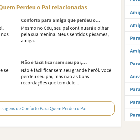
Quem Perdeu o Pai relacionadas
Amig
Conforto para amiga que perdeu o...
Ami
l,
Mesmo no Céu, seu pai continuará a olhar
 nos
pela sua menina. Meus sentidos pêsames,
Par
amiga.
Amig
Não é fácil ficar sem seu pai,...
Para
e se
Não é fácil ficar sem seu grande herói. Você
perdeu seu pai, mas não as boas
Aniv
recordações que tem dele...
Par
Par
nsagens de Conforto Para Quem Perdeu o Pai
Par