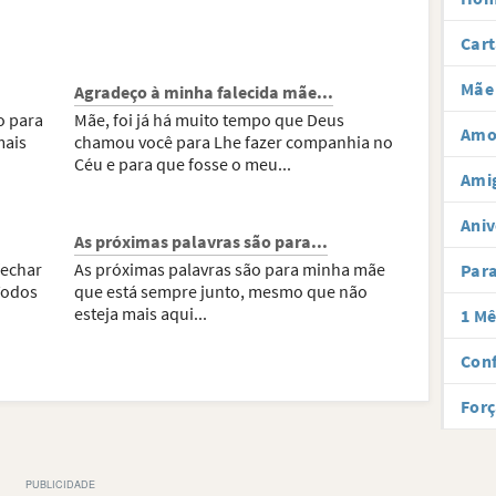
Cart
Mãe 
Agradeço à minha falecida mãe...
o para
Mãe, foi já há muito tempo que Deus
Amor
mais
chamou você para Lhe fazer companhia no
Céu e para que fosse o meu...
Ami
Aniv
As próximas palavras são para...
fechar
As próximas palavras são para minha mãe
Par
Todos
que está sempre junto, mesmo que não
esteja mais aqui...
1 Mê
Conf
Forç