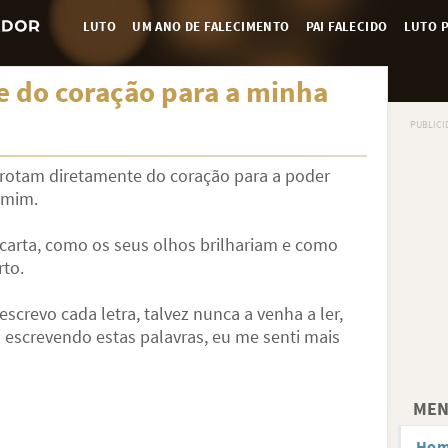
LUTO
UM ANO DE FALECIMENTO
PAI FALECIDO
LUTO P
e do coração para a minha
brotam diretamente do coração para a poder
 mim.
 carta, como os seus olhos brilhariam e como
rto.
screvo cada letra, talvez nunca a venha a ler,
 escrevendo estas palavras, eu me senti mais
MEN
Hom