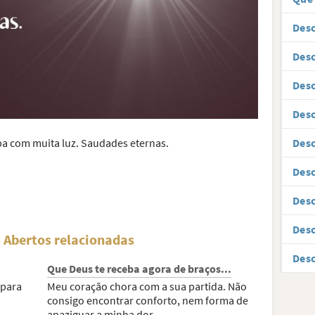
Desc
Desc
Des
Des
Des
ba com muita luz. Saudades eternas.
Des
Desc
Des
 Abertos relacionadas
Des
Que Deus te receba agora de braços...
 para
Meu coração chora com a sua partida. Não
consigo encontrar conforto, nem forma de
apaziguar a minha dor....