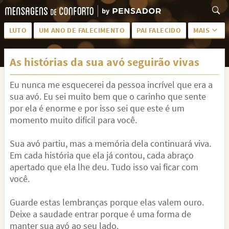
LUTO
UM ANO DE FALECIMENTO
PAI FALECIDO
MAIS
LUTO PARA AMIGA
PALAVRAS
As histórias da sua avó seguirão vivas
SAUDADES DA MÃE
PÊSAMES
Eu nunca me esquecerei da pessoa incrível que era a
PÊSAMES PARA AMIGA
DESCANSE EM PAZ
sua avó. Eu sei muito bem que o carinho que sente
MEUS SENTIMENTOS
PÊSAMES PARA AMIGO
por ela é enorme e por isso sei que este é um
momento muito difícil para você.
FRASES DE LUTO PARA AMIGO
FIM DE NAMORO
Sua avó partiu, mas a memória dela continuará viva.
TODAS AS CATEGORIAS
Em cada história que ela já contou, cada abraço
apertado que ela lhe deu. Tudo isso vai ficar com
você.
Guarde estas lembranças porque elas valem ouro.
Deixe a saudade entrar porque é uma forma de
manter sua avó ao seu lado.