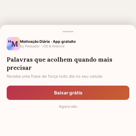
MENSAGENS RELACIONADAS
Motivação Diária · App gratuito
by Pensador · iOS & Android
ANIVERSÁRIO PARA AVÓ
PARA QUEM PERDEU A AVÓ
FALECIDA
Palavras que acolhem quando mais
SAUDADE DA AVÓ
1 ANO DE FALECIMENTO DA AVÓ
precisar
SAUDADES AVÔ QUE MORREU
Receba uma frase de força todo dia no seu celular.
DESPEDIDA PARA AVÓ
1 MÊS DE FALECIMENTO DA
LUTO PELO MEU AVÔ
MINHA AVÓ
Baixar grátis
HOMENAGEM PARA AVÓ
CONFORTO PARA MÃE QUE
Agora não
FALECIDA
PERDEU SUA FILHA