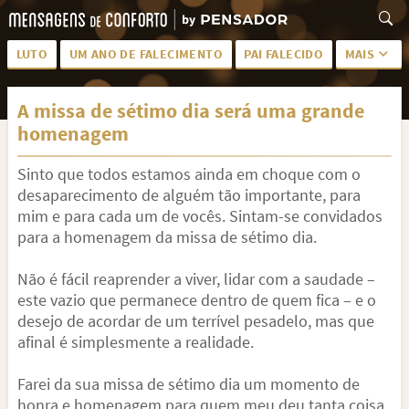
LUTO
UM ANO DE FALECIMENTO
PAI FALECIDO
MAIS
LUTO PARA AMIGA
PALAVRAS
A missa de sétimo dia será uma grande
SAUDADES DA MÃE
PÊSAMES
homenagem
PÊSAMES PARA AMIGA
DESCANSE EM PAZ
Sinto que todos estamos ainda em choque com o
MEUS SENTIMENTOS
PÊSAMES PARA AMIGO
desaparecimento de alguém tão importante, para
mim e para cada um de vocês. Sintam-se convidados
FRASES DE LUTO PARA AMIGO
FIM DE NAMORO
para a homenagem da missa de sétimo dia.
TODAS AS CATEGORIAS
Não é fácil reaprender a viver, lidar com a saudade –
este vazio que permanece dentro de quem fica – e o
desejo de acordar de um terrível pesadelo, mas que
afinal é simplesmente a realidade.
Farei da sua missa de sétimo dia um momento de
honra e homenagem para quem meu deu tanta coisa