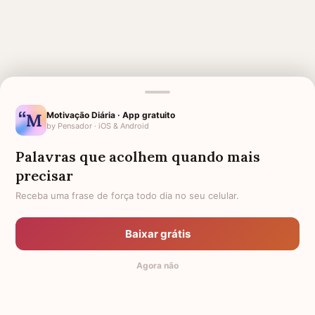
MENSAGENS RELACIONADAS
1 MÊS DE FALECIMENTO DA
LUTO PELO MEU AVÔ
Motivação Diária · App gratuito
MINHA AVÓ
by Pensador · iOS & Android
1 ANO DE FALECIMENTO DO
1 MÊS DE FALECIMENTO DO MEU
Palavras que acolhem quando mais
MEU AVÔ
AVÔ
precisar
SAUDADES ETERNAS PARA
ANIVERSÁRIO PARA AVÓ
Receba uma frase de força todo dia no seu celular.
MINHA AVÓ
FALECIDA
PARA QUEM PERDEU A AVÓ
1 MÊS DE FALECIMENTO DA
Baixar grátis
MINHA MÃE
SAUDADE DA AVÓ
1 MÊS DE FALECIMENTO DO MEU
Agora não
PAI