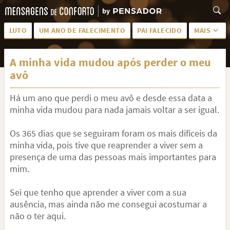
LUTO
UM ANO DE FALECIMENTO
PAI FALECIDO
MAIS
LUTO PARA AMIGA
PALAVRAS
A minha vida mudou após perder o meu
SAUDADES DA MÃE
PÊSAMES
avô
PÊSAMES PARA AMIGA
DESCANSE EM PAZ
Há um ano que perdi o meu avô e desde essa data a
MEUS SENTIMENTOS
PÊSAMES PARA AMIGO
minha vida mudou para nada jamais voltar a ser igual.
FRASES DE LUTO PARA AMIGO
FIM DE NAMORO
Os 365 dias que se seguiram foram os mais difíceis da
minha vida, pois tive que reaprender a viver sem a
TODAS AS CATEGORIAS
presença de uma das pessoas mais importantes para
mim.
Sei que tenho que aprender a viver com a sua
ausência, mas ainda não me consegui acostumar a
não o ter aqui.