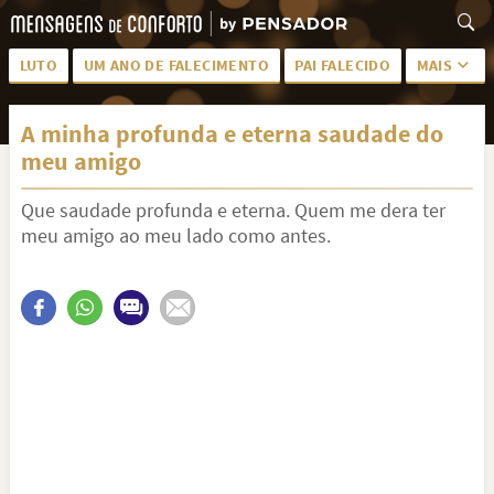
LUTO
UM ANO DE FALECIMENTO
PAI FALECIDO
MAIS
LUTO PARA AMIGA
PALAVRAS
A minha profunda e eterna saudade do
SAUDADES DA MÃE
PÊSAMES
meu amigo
PÊSAMES PARA AMIGA
DESCANSE EM PAZ
Que saudade profunda e eterna. Quem me dera ter
MEUS SENTIMENTOS
PÊSAMES PARA AMIGO
meu amigo ao meu lado como antes.
FRASES DE LUTO PARA AMIGO
FIM DE NAMORO
TODAS AS CATEGORIAS