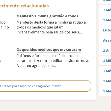
decimento relacionadas
1 Mê
.
Manifesto a minha gratidão a todos...
1 Mê
dico
Manifesto desta forma a minha gratidão a
filho
todos os médicos que lutam
Luto
incansavelmente pela saúde dos seus...
Agra
Os queridos médicos que me curaram
1 An
Foi Deus e foram meus médicos que me
a
curaram e fizeram acreditar na vida de novo.
1 Mê
A eles eu agradeço do...
1 Mê
1 Mê
s Frases para Médicos de Agradecimento
1 Mê