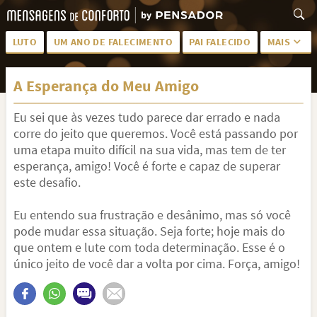
LUTO
UM ANO DE FALECIMENTO
PAI FALECIDO
MAIS
LUTO PARA AMIGA
PALAVRAS
A Esperança do Meu Amigo
SAUDADES DA MÃE
PÊSAMES
Eu sei que às vezes tudo parece dar errado e nada
PÊSAMES PARA AMIGA
DESCANSE EM PAZ
corre do jeito que queremos. Você está passando por
MEUS SENTIMENTOS
PÊSAMES PARA AMIGO
uma etapa muito difícil na sua vida, mas tem de ter
esperança, amigo! Você é forte e capaz de superar
FRASES DE LUTO PARA AMIGO
FIM DE NAMORO
este desafio.
TODAS AS CATEGORIAS
Eu entendo sua frustração e desânimo, mas só você
pode mudar essa situação. Seja forte; hoje mais do
que ontem e lute com toda determinação. Esse é o
único jeito de você dar a volta por cima. Força, amigo!