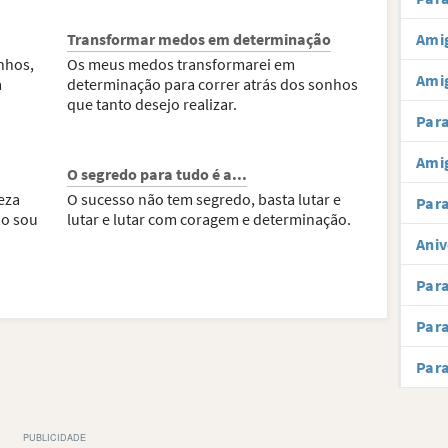
Transformar medos em determinação
Amig
nhos,
Os meus medos transformarei em
Ami
a
determinação para correr atrás dos sonhos
que tanto desejo realizar.
Par
Amig
O segredo para tudo é a...
eza
O sucesso não tem segredo, basta lutar e
Para
o sou
lutar e lutar com coragem e determinação.
Aniv
Par
Par
Par