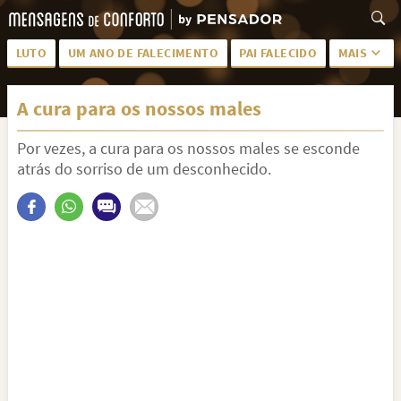
LUTO
UM ANO DE FALECIMENTO
PAI FALECIDO
MAIS
LUTO PARA AMIGA
PALAVRAS
A cura para os nossos males
SAUDADES DA MÃE
PÊSAMES
Por vezes, a cura para os nossos males se esconde
PÊSAMES PARA AMIGA
DESCANSE EM PAZ
atrás do sorriso de um desconhecido.
MEUS SENTIMENTOS
PÊSAMES PARA AMIGO
FRASES DE LUTO PARA AMIGO
FIM DE NAMORO
TODAS AS CATEGORIAS