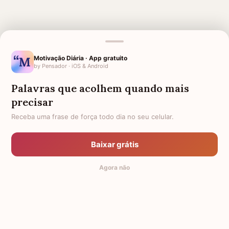
MENSAGENS RELACIONADAS
Motivação Diária · App gratuito
by Pensador · iOS & Android
FRASES DE GRATIDÃO LINDAS
PARA QUEM PERDEU O PAI
PARA VOCÊ DEMONSTRAR SEU
Palavras que acolhem quando mais
AGRADECIMENTO
precisar
AMIGA QUE PERDEU O PAI
1 ANO DE FALECIMENTO DE PAI
Receba uma frase de força todo dia no seu celular.
AMIGO QUE PERDEU O PAI
1 MÊS DE FALECIMENTO DO MEU
PAI
Baixar grátis
HOMENAGEM AO PAI FALECIDO
FILHA PARA PAI FALECIDO
Agora não
SAUDADES DO PAI
ANIVERSÁRIO DE MORTE DE PAI