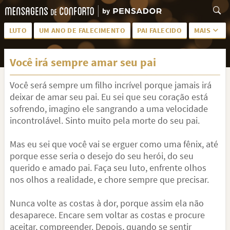
LUTO
UM ANO DE FALECIMENTO
PAI FALECIDO
MAIS
LUTO PARA AMIGA
PALAVRAS
Você irá sempre amar seu pai
SAUDADES DA MÃE
PÊSAMES
Você será sempre um filho incrível porque jamais irá
PÊSAMES PARA AMIGA
DESCANSE EM PAZ
deixar de amar seu pai. Eu sei que seu coração está
MEUS SENTIMENTOS
PÊSAMES PARA AMIGO
sofrendo, imagino ele sangrando a uma velocidade
incontrolável. Sinto muito pela morte do seu pai.
FRASES DE LUTO PARA AMIGO
FIM DE NAMORO
Mas eu sei que você vai se erguer como uma fênix, até
TODAS AS CATEGORIAS
porque esse seria o desejo do seu herói, do seu
querido e amado pai. Faça seu luto, enfrente olhos
nos olhos a realidade, e chore sempre que precisar.
Nunca volte as costas à dor, porque assim ela não
desaparece. Encare sem voltar as costas e procure
aceitar, compreender. Depois, quando se sentir