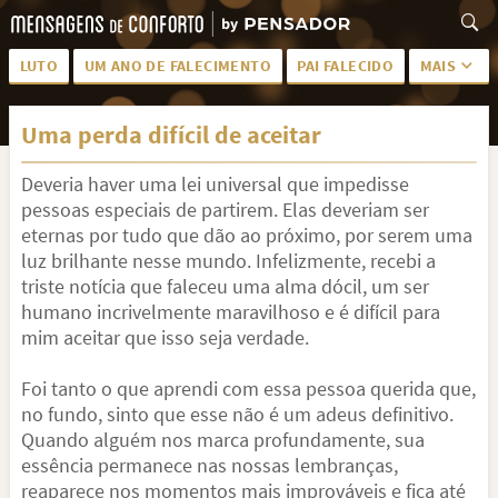
LUTO
UM ANO DE FALECIMENTO
PAI FALECIDO
MAIS
LUTO PARA AMIGA
PALAVRAS
Uma perda difícil de aceitar
SAUDADES DA MÃE
PÊSAMES
Deveria haver uma lei universal que impedisse
PÊSAMES PARA AMIGA
DESCANSE EM PAZ
pessoas especiais de partirem. Elas deveriam ser
MEUS SENTIMENTOS
PÊSAMES PARA AMIGO
eternas por tudo que dão ao próximo, por serem uma
luz brilhante nesse mundo. Infelizmente, recebi a
FRASES DE LUTO PARA AMIGO
FIM DE NAMORO
triste notícia que faleceu uma alma dócil, um ser
humano incrivelmente maravilhoso e é difícil para
TODAS AS CATEGORIAS
mim aceitar que isso seja verdade.
Foi tanto o que aprendi com essa pessoa querida que,
no fundo, sinto que esse não é um adeus definitivo.
Quando alguém nos marca profundamente, sua
essência permanece nas nossas lembranças,
reaparece nos momentos mais improváveis e fica até