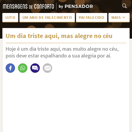
LUTO
UM ANO DE FALECIMENTO
PAI FALECIDO
MAIS
LUTO PARA AMIGA
PALAVRAS
Um dia triste aqui, mas alegre no céu
SAUDADES DA MÃE
PÊSAMES
Hoje é um dia triste aqui, mas muito alegre no céu,
PÊSAMES PARA AMIGA
DESCANSE EM PAZ
pois deve estar espalhando a sua alegria por aí.
MEUS SENTIMENTOS
PÊSAMES PARA AMIGO
FRASES DE LUTO PARA AMIGO
FIM DE NAMORO
TODAS AS CATEGORIAS