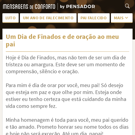
LUTO
UM ANO DE FALECIMENTO
PAI FALECIDO
MAIS
LUTO PARA AMIGA
PALAVRAS
Um Dia de Finados e de oração ao meu
SAUDADES DA MÃE
PÊSAMES
pai
PÊSAMES PARA AMIGA
DESCANSE EM PAZ
Hoje é Dia de Finados, mas não tem de ser um dia de
MEUS SENTIMENTOS
PÊSAMES PARA AMIGO
tristeza ou amargura. Este deve ser um momento de
compreensão, silêncio e oração.
FRASES DE LUTO PARA AMIGO
FIM DE NAMORO
Para mim é dia de orar por você, meu pai! Só desejo
TODAS AS CATEGORIAS
que esteja em paz e que olhe por mim. Esteja onde
estiver eu tenho certeza que está cuidando da minha
vida como sempre fez.
Minha homenagem é toda para você, meu pai querido
e tão amado. Prometo honrar seu nome todos os dias
e hoje não será exceção. Até um dia, papai!