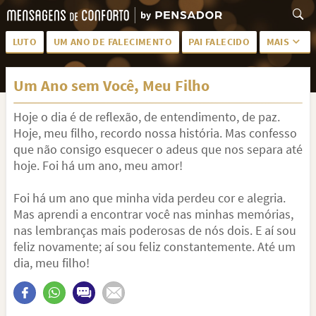
LUTO
UM ANO DE FALECIMENTO
PAI FALECIDO
MAIS
LUTO PARA AMIGA
PALAVRAS
Um Ano sem Você, Meu Filho
SAUDADES DA MÃE
PÊSAMES
Hoje o dia é de reflexão, de entendimento, de paz.
PÊSAMES PARA AMIGA
DESCANSE EM PAZ
Hoje, meu filho, recordo nossa história. Mas confesso
MEUS SENTIMENTOS
PÊSAMES PARA AMIGO
que não consigo esquecer o adeus que nos separa até
hoje. Foi há um ano, meu amor!
FRASES DE LUTO PARA AMIGO
FIM DE NAMORO
Foi há um ano que minha vida perdeu cor e alegria.
TODAS AS CATEGORIAS
Mas aprendi a encontrar você nas minhas memórias,
nas lembranças mais poderosas de nós dois. E aí sou
feliz novamente; aí sou feliz constantemente. Até um
dia, meu filho!