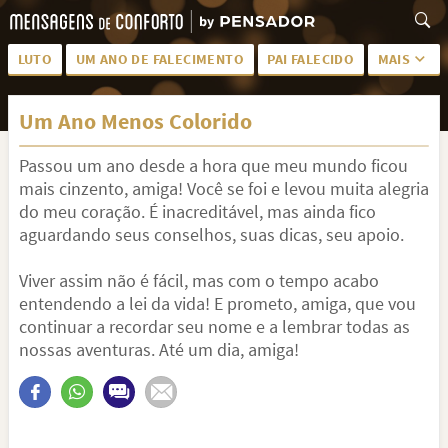
LUTO
UM ANO DE FALECIMENTO
PAI FALECIDO
MAIS
LUTO PARA AMIGA
PALAVRAS
Um Ano Menos Colorido
SAUDADES DA MÃE
PÊSAMES
Passou um ano desde a hora que meu mundo ficou
PÊSAMES PARA AMIGA
DESCANSE EM PAZ
mais cinzento, amiga! Você se foi e levou muita alegria
MEUS SENTIMENTOS
PÊSAMES PARA AMIGO
do meu coração. É inacreditável, mas ainda fico
aguardando seus conselhos, suas dicas, seu apoio.
FRASES DE LUTO PARA AMIGO
FIM DE NAMORO
Viver assim não é fácil, mas com o tempo acabo
TODAS AS CATEGORIAS
entendendo a lei da vida! E prometo, amiga, que vou
continuar a recordar seu nome e a lembrar todas as
nossas aventuras. Até um dia, amiga!