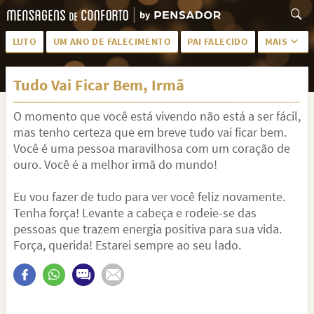
LUTO
UM ANO DE FALECIMENTO
PAI FALECIDO
MAIS
LUTO PARA AMIGA
PALAVRAS
Tudo Vai Ficar Bem, Irmã
SAUDADES DA MÃE
PÊSAMES
O momento que você está vivendo não está a ser fácil,
PÊSAMES PARA AMIGA
DESCANSE EM PAZ
mas tenho certeza que em breve tudo vai ficar bem.
MEUS SENTIMENTOS
PÊSAMES PARA AMIGO
Você é uma pessoa maravilhosa com um coração de
ouro. Você é a melhor irmã do mundo!
FRASES DE LUTO PARA AMIGO
FIM DE NAMORO
Eu vou fazer de tudo para ver você feliz novamente.
TODAS AS CATEGORIAS
Tenha força! Levante a cabeça e rodeie-se das
pessoas que trazem energia positiva para sua vida.
Força, querida! Estarei sempre ao seu lado.