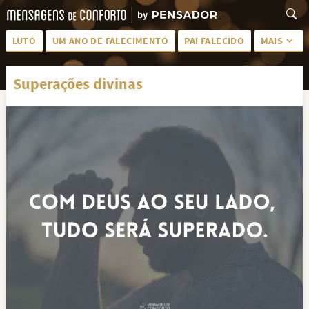
LUTO
UM ANO DE FALECIMENTO
PAI FALECIDO
MAIS
LUTO PARA AMIGA
PALAVRAS
Superações divinas
SAUDADES DA MÃE
PÊSAMES
PÊSAMES PARA AMIGA
DESCANSE EM PAZ
MEUS SENTIMENTOS
PÊSAMES PARA AMIGO
FRASES DE LUTO PARA AMIGO
FIM DE NAMORO
TODAS AS CATEGORIAS