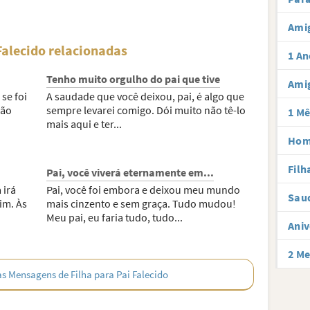
Amig
Falecido relacionadas
1 An
Tenho muito orgulho do pai que tive
Amig
se foi
A saudade que você deixou, pai, é algo que
não
sempre levarei comigo. Dói muito não tê-lo
1 Mê
mais aqui e ter...
Hom
Filh
Pai, você viverá eternamente em...
 irá
Pai, você foi embora e deixou meu mundo
Sau
im. Às
mais cinzento e sem graça. Tudo mudou!
Meu pai, eu faria tudo, tudo...
Aniv
2 Me
as Mensagens de Filha para Pai Falecido