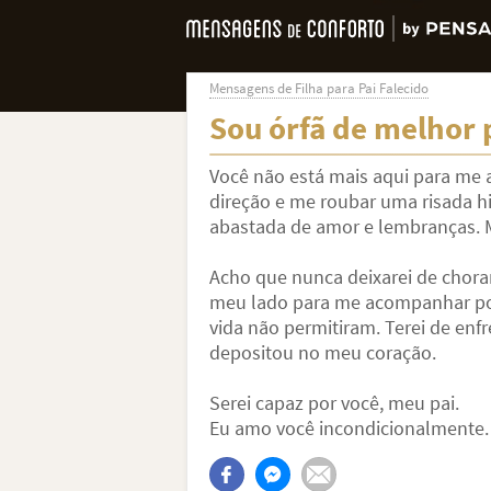
Mensagens de Filha para Pai Falecido
Sou órfã de melhor
Você não está mais aqui para me 
direção e me roubar uma risada hi
abastada de amor e lembranças. M
Acho que nunca deixarei de chorar
meu lado para me acompanhar por
vida não permitiram. Terei de en
depositou no meu coração.
Serei capaz por você, meu pai.
Eu amo você incondicionalmente.