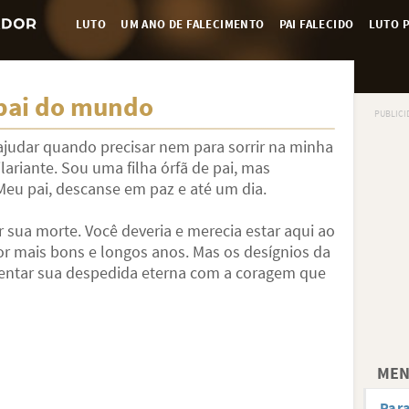
LUTO
UM ANO DE FALECIMENTO
PAI FALECIDO
LUTO P
 pai do mundo
ajudar quando precisar nem para sorrir na minha
lariante. Sou uma filha órfã de pai, mas
eu pai, descanse em paz e até um dia.
 sua morte. Você deveria e merecia estar aqui ao
 mais bons e longos anos. Mas os desígnios da
frentar sua despedida eterna com a coragem que
MEN
Para