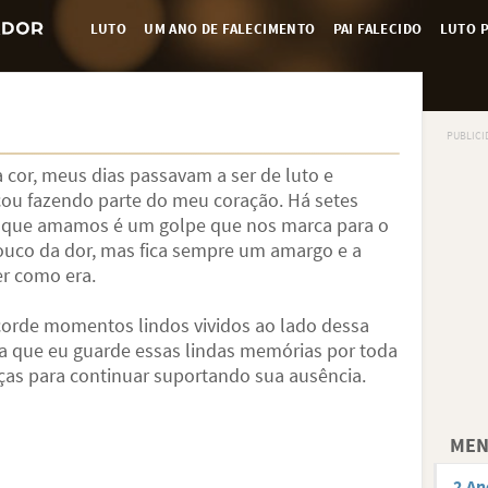
LUTO
UM ANO DE FALECIMENTO
PAI FALECIDO
LUTO P
cor, meus dias passavam a ser de luto e
u fazendo parte do meu coração. Há setes
 que amamos é um golpe que nos marca para o
ouco da dor, mas fica sempre um amargo e a
er como era.
corde momentos lindos vividos ao lado dessa
a que eu guarde essas lindas memórias por toda
ças para continuar suportando sua ausência.
MEN
2 An