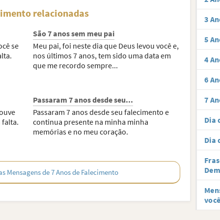
cimento relacionadas
3 An
São 7 anos sem meu pai
5 An
ocê se
Meu pai, foi neste dia que Deus levou você e,
lta.
nos últimos 7 anos, tem sido uma data em
4 An
que me recordo sempre...
6 An
Passaram 7 anos desde seu...
7 An
houve
Passaram 7 anos desde seu falecimento e
Dia 
falta.
continua presente na minha minha
memórias e no meu coração.
Dia
Fras
Dem
as Mensagens de 7 Anos de Falecimento
Mens
você