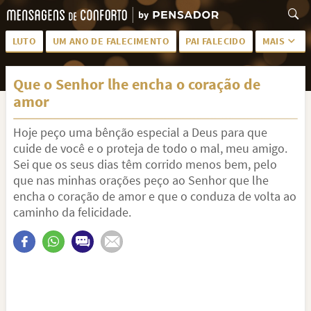
LUTO
UM ANO DE FALECIMENTO
PAI FALECIDO
MAIS
LUTO PARA AMIGA
PALAVRAS
Que o Senhor lhe encha o coração de
SAUDADES DA MÃE
PÊSAMES
amor
PÊSAMES PARA AMIGA
DESCANSE EM PAZ
Hoje peço uma bênção especial a Deus para que
MEUS SENTIMENTOS
PÊSAMES PARA AMIGO
cuide de você e o proteja de todo o mal, meu amigo.
Sei que os seus dias têm corrido menos bem, pelo
FRASES DE LUTO PARA AMIGO
FIM DE NAMORO
que nas minhas orações peço ao Senhor que lhe
encha o coração de amor e que o conduza de volta ao
TODAS AS CATEGORIAS
caminho da felicidade.