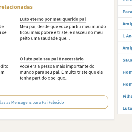
 relacionadas
Para
Luto eterno por meu querido pai
Amig
de
Meu pai, desde que você partiu meu mundo
u se
ficou mais pobre e triste, e nasceu no meu
1 An
peito uma saudade que...
Amig
O luto pelo seu pai é necessário
Sau
edito
Você era a pessoa mais importante do
lam
mundo para seu pai. É muito triste que ele
Hom
tenha partido e sei que...
Hom
Filh
das as Mensagens para Pai Falecido
Luto