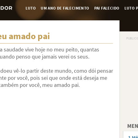
LUTO
UM ANO DE FALECIMENTO
PAI FALECIDO
LUTO P
eu amado pai
a saudade vive hoje no meu peito, quantas
ando penso que jamais verei os seus.
doeu vê-lo partir deste mundo, como dói pensar
te por você, pois sei que onde está deseja me
rá também por você, meu amado pai.
MEN
1 Mê