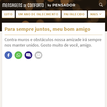
LUTO
UM ANO DE FALECIMENTO
PAI FALECIDO
MAIS
LUTO PARA AMIGA
PALAVRAS
Para sempre juntos, meu bom amigo
SAUDADES DA MÃE
PÊSAMES
Contra muros e obstáculos nossa amizade irá sempre
PÊSAMES PARA AMIGA
DESCANSE EM PAZ
nos manter unidos. Gosto muito de você, amigo.
MEUS SENTIMENTOS
PÊSAMES PARA AMIGO
FRASES DE LUTO PARA AMIGO
FIM DE NAMORO
TODAS AS CATEGORIAS