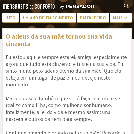
LUTO
UM ANO DE FALECIMENTO
PAI FALECIDO
MAIS
LUTO PARA AMIGA
PALAVRAS
O adeus da sua mãe tornou sua vida
SAUDADES DA MÃE
PÊSAMES
cinzenta
PÊSAMES PARA AMIGA
DESCANSE EM PAZ
Eu estou aqui e sempre estarei, amiga, especialmente
MEUS SENTIMENTOS
PÊSAMES PARA AMIGO
agora que tudo está cinzento e triste na sua vida. Eu
sinto muito pelo adeus eterno da sua mãe. Que ela
FRASES DE LUTO PARA AMIGO
FIM DE NAMORO
esteja em um lugar de paz é meu desejo neste
momento.
TODAS AS CATEGORIAS
Mas eu desejo também que você faça seu luto e se
realize como filha, como mulher e ser humano.
Infelizmente, a lei da vida é mesmo assim: uns
nascem e outros partem para sempre.
Continue amando e orando pela sua mãe! Recorde-a