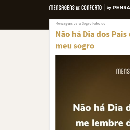
Mensagens para Sogro Falecido
Não há Dia dos Pais
meu sogro