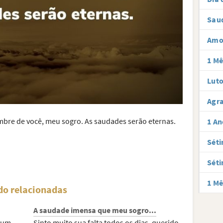
Sau
Amo
1 Mê
Luto
Agra
mbre de você, meu sogro. As saudades serão eternas.
1 An
Séti
Séti
1 Mê
do relacionadas
A saudade imensa que meu sogro...
s um
Sinto muito sua falta todos os dias, querido