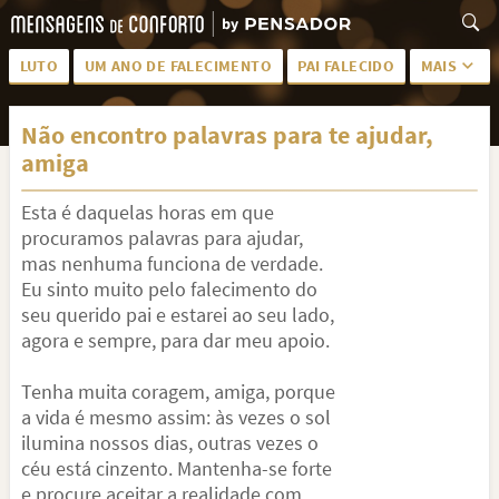
LUTO
UM ANO DE FALECIMENTO
PAI FALECIDO
MAIS
LUTO PARA AMIGA
PALAVRAS
Não encontro palavras para te ajudar,
SAUDADES DA MÃE
PÊSAMES
amiga
PÊSAMES PARA AMIGA
DESCANSE EM PAZ
Esta é daquelas horas em que
MEUS SENTIMENTOS
PÊSAMES PARA AMIGO
procuramos palavras para ajudar,
mas nenhuma funciona de verdade.
FRASES DE LUTO PARA AMIGO
FIM DE NAMORO
Eu sinto muito pelo falecimento do
seu querido pai e estarei ao seu lado,
TODAS AS CATEGORIAS
agora e sempre, para dar meu apoio.
Tenha muita coragem, amiga, porque
a vida é mesmo assim: às vezes o sol
ilumina nossos dias, outras vezes o
céu está cinzento. Mantenha-se forte
e procure aceitar a realidade com