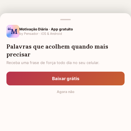
Motivação Diária · App gratuito
MENSAGENS RELACIONADAS
by Pensador · iOS & Android
AMIGA QUE PERDEU O PAI
AMIGA QUE PERDEU A MÃE
Palavras que acolhem quando mais
LUTO PARA AMIGA
PARA ALGUÉM NO HOSPITAL
precisar
Receba uma frase de força todo dia no seu celular.
PÊSAMES PARA AMIGA QUE
PÊSAMES PARA AMIGA
PERDEU O MARIDO
FORÇA PARA AMIGA
Baixar grátis
CONFORTO PARA AMIGA
AMIGA DOENTE
HOMENAGEM PARA AMIGA
Agora não
FALECIDA