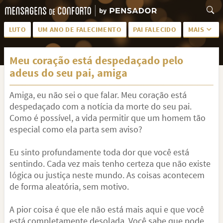
LUTO
UM ANO DE FALECIMENTO
PAI FALECIDO
MAIS
LUTO PARA AMIGA
PALAVRAS
Meu coração está despedaçado pelo
SAUDADES DA MÃE
PÊSAMES
adeus do seu pai, amiga
PÊSAMES PARA AMIGA
DESCANSE EM PAZ
Amiga, eu não sei o que falar. Meu coração está
MEUS SENTIMENTOS
PÊSAMES PARA AMIGO
despedaçado com a notícia da morte do seu pai.
Como é possível, a vida permitir que um homem tão
FRASES DE LUTO PARA AMIGO
FIM DE NAMORO
especial como ela parta sem aviso?
TODAS AS CATEGORIAS
Eu sinto profundamente toda dor que você está
sentindo. Cada vez mais tenho certeza que não existe
lógica ou justiça neste mundo. As coisas acontecem
de forma aleatória, sem motivo.
A pior coisa é que ele não está mais aqui e que você
está completamente desolada. Você sabe que pode