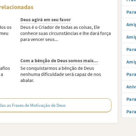
relacionadas
Para
Deus agirá em seu favor
Amig
dos os
Deus é o Criador de todas as coisas, Ele
o meu
conhece suas circunstâncias e lhe dará força
Ami
para vencer seus...
Par
Com a bênção de Deus somos mais...
Amig
afios
Se conquistarmos a bênção de Deus
 a
nenhuma dificuldade será capaz de nos
Para
abalar.
Aniv
Par
das as Frases de Motivação de Deus
Par