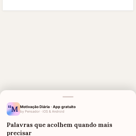
Motivação Diária · App gratuito
by Pensador · iOS & Android
MENSAGENS RELACIONADAS
Palavras que acolhem quando mais
DESCANSE EM PAZ TIA
DESCANSE EM PAZ GUERREIRA
precisar