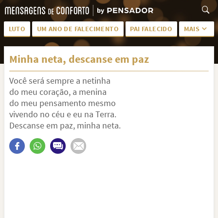
LUTO
UM ANO DE FALECIMENTO
PAI FALECIDO
MAIS
LUTO PARA AMIGA
PALAVRAS
Minha neta, descanse em paz
SAUDADES DA MÃE
PÊSAMES
Você será sempre a netinha
PÊSAMES PARA AMIGA
DESCANSE EM PAZ
do meu coração, a menina
MEUS SENTIMENTOS
PÊSAMES PARA AMIGO
do meu pensamento mesmo
vivendo no céu e eu na Terra.
FRASES DE LUTO PARA AMIGO
FIM DE NAMORO
Descanse em paz, minha neta.
TODAS AS CATEGORIAS