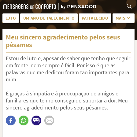
LUTO
UM ANO DE FALECIMENTO
PAI FALECIDO
MAIS
LUTO PARA AMIGA
PALAVRAS
Meu sincero agradecimento pelos seus
SAUDADES DA MÃE
PÊSAMES
pêsames
PÊSAMES PARA AMIGA
DESCANSE EM PAZ
Estou de luto e, apesar de saber que tenho que seguir
MEUS SENTIMENTOS
PÊSAMES PARA AMIGO
em frente, nem sempre é fácil. Por isso é que as
palavras que me dedicou foram tão importantes para
FRASES DE LUTO PARA AMIGO
FIM DE NAMORO
mim.
TODAS AS CATEGORIAS
É graças à simpatia e à preocupação de amigos e
familiares que tenho conseguido suportar a dor. Meu
sincero agradecimento pelos seus pêsames.