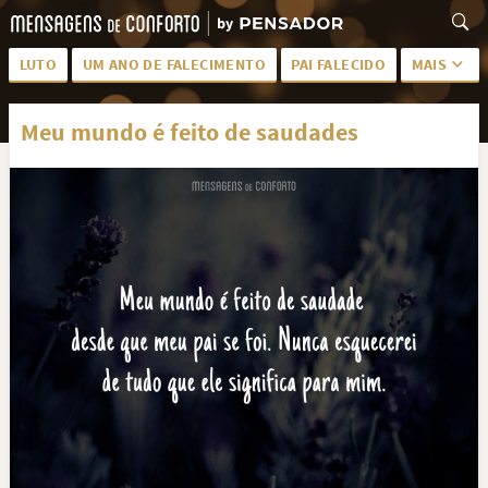
LUTO
UM ANO DE FALECIMENTO
PAI FALECIDO
MAIS
LUTO PARA AMIGA
PALAVRAS
Meu mundo é feito de saudades
SAUDADES DA MÃE
PÊSAMES
PÊSAMES PARA AMIGA
DESCANSE EM PAZ
MEUS SENTIMENTOS
PÊSAMES PARA AMIGO
FRASES DE LUTO PARA AMIGO
FIM DE NAMORO
TODAS AS CATEGORIAS