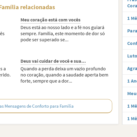
Cor
Família relacionadas
1 Mê
Meu coração está com vocês
Deus está ao nosso lado e a fé nos guiará
Para
cês
sempre. Família, este momento de dor só
pode ser superado se...
Conf
Luto
Deus vai cuidar de você e sua...
Agra
s a
Quando a perda deixa um vazio profundo
erido.
no coração, quando a saudade aperta bem
forte, sempre que a dor...
1 An
Meus
1 Mê
as Mensagens de Conforto para Família
1 Mê