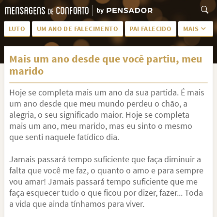
LUTO
UM ANO DE FALECIMENTO
PAI FALECIDO
MAIS
LUTO PARA AMIGA
PALAVRAS
Mais um ano desde que você partiu, meu
SAUDADES DA MÃE
PÊSAMES
marido
PÊSAMES PARA AMIGA
DESCANSE EM PAZ
Hoje se completa mais um ano da sua partida. É mais
MEUS SENTIMENTOS
PÊSAMES PARA AMIGO
um ano desde que meu mundo perdeu o chão, a
alegria, o seu significado maior. Hoje se completa
FRASES DE LUTO PARA AMIGO
FIM DE NAMORO
mais um ano, meu marido, mas eu sinto o mesmo
que senti naquele fatídico dia.
TODAS AS CATEGORIAS
Jamais passará tempo suficiente que faça diminuir a
falta que você me faz, o quanto o amo e para sempre
vou amar! Jamais passará tempo suficiente que me
faça esquecer tudo o que ficou por dizer, fazer... Toda
a vida que ainda tínhamos para viver.